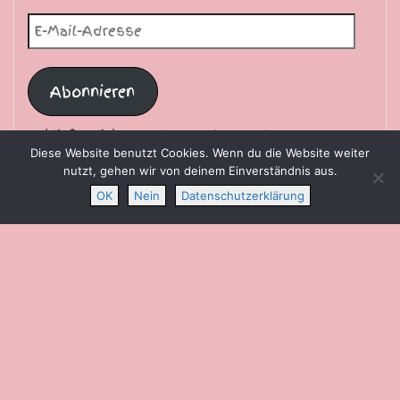
E-Mail-Adresse
Abonnieren
Schließe dich 36 anderen Abonnenten an
Diese Website benutzt Cookies. Wenn du die Website weiter
nutzt, gehen wir von deinem Einverständnis aus.
OK
Nein
Datenschutzerklärung
SEITENSTATISTIK
19.853 Besuche
Die Sternschnuppe freut sich über Ihren Besuch.